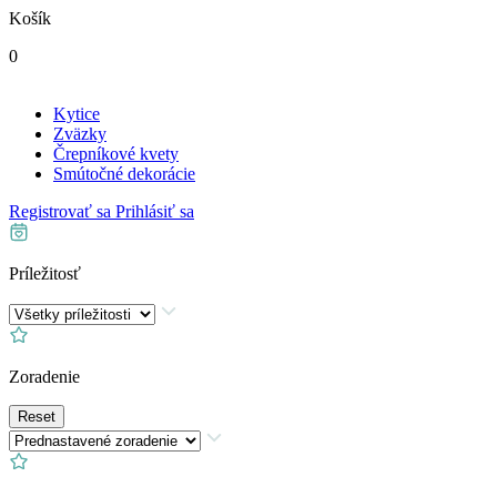
Košík
0
Kytice
Zväzky
Črepníkové kvety
Smútočné dekorácie
Registrovať sa
Prihlásiť sa
Príležitosť
Zoradenie
Reset