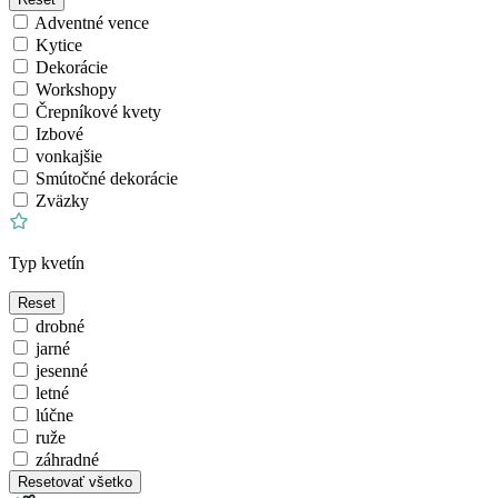
Adventné vence
Kytice
Dekorácie
Workshopy
Črepníkové kvety
Izbové
vonkajšie
Smútočné dekorácie
Zväzky
Typ kvetín
Reset
drobné
jarné
jesenné
letné
lúčne
ruže
záhradné
Resetovať všetko