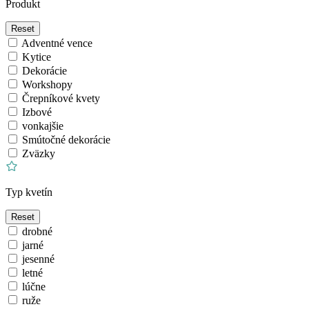
Produkt
Reset
Adventné vence
Kytice
Dekorácie
Workshopy
Črepníkové kvety
Izbové
vonkajšie
Smútočné dekorácie
Zväzky
Typ kvetín
Reset
drobné
jarné
jesenné
letné
lúčne
ruže