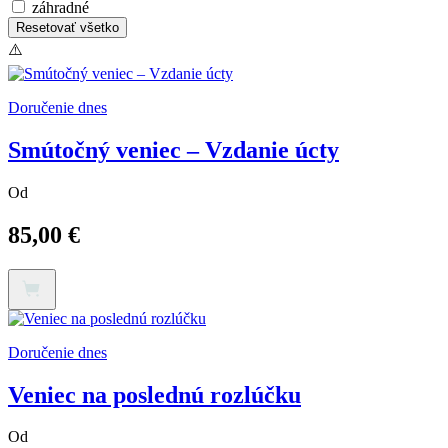
záhradné
Resetovať všetko
Doručenie dnes
Smútočný veniec – Vzdanie úcty
Od
85,00
€
Tento
produkt
má
viacero
variantov.
Doručenie dnes
Možnosti
si
Veniec na poslednú rozlúčku
môžete
vybrať
Od
na