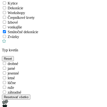
Kytice
Dekorácie
Workshopy
Črepníkové kvety
Izbové
vonkajšie
Smútočné dekorácie
Zväzky
Typ kvetín
Reset
drobné
jarné
jesenné
letné
lúčne
ruže
záhradné
Resetovať všetko