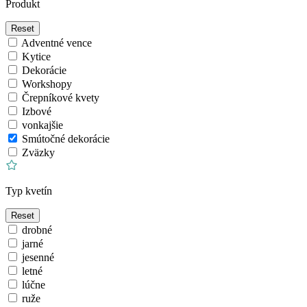
Produkt
Reset
Adventné vence
Kytice
Dekorácie
Workshopy
Črepníkové kvety
Izbové
vonkajšie
Smútočné dekorácie
Zväzky
Typ kvetín
Reset
drobné
jarné
jesenné
letné
lúčne
ruže