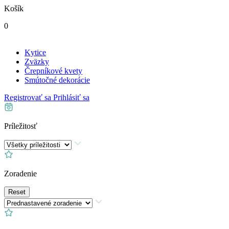
Košík
0
Kytice
Zväzky
Črepníkové kvety
Smútočné dekorácie
Registrovať sa
Prihlásiť sa
Príležitosť
Zoradenie
Reset