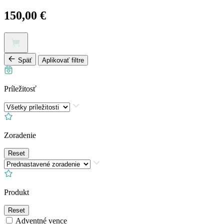
stránke
produktu.
150,00
€
Tento
produkt
má
Späť
Aplikovať filtre
viacero
variantov.
Možnosti
Príležitosť
si
môžete
vybrať
na
stránke
Zoradenie
produktu.
Reset
Produkt
Reset
Adventné vence