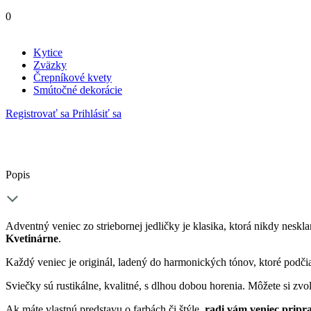
0
Kytice
Zväzky
Črepníkové kvety
Smútočné dekorácie
Registrovať sa
Prihlásiť sa
Popis
Adventný veniec zo striebornej jedličky je klasika, ktorá nikdy nesk
Kvetinárne
.
Každý veniec je originál, ladený do harmonických tónov, ktoré podčia
Sviečky sú rustikálne, kvalitné, s dlhou dobou horenia. Môžete si zvo
Ak máte vlastnú predstavu o farbách či štýle,
radi vám veniec pripr