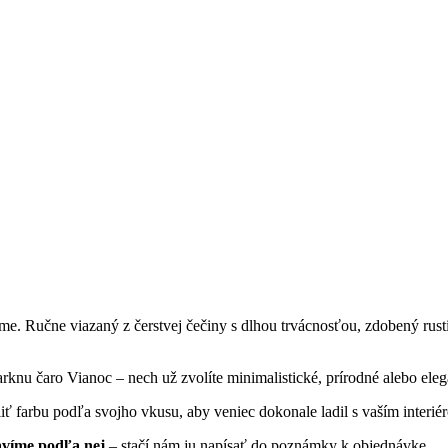
lame. Ručne viazaný z čerstvej čečiny s dlhou trvácnosťou, zdobený rus
rknu čaro Vianoc – nech už zvolíte minimalistické, prírodné alebo ele
liť farbu podľa svojho vkusu, aby veniec dokonale ladil s vaším interié
avíme podľa nej
– stačí nám ju napísať do poznámky k objednávke.