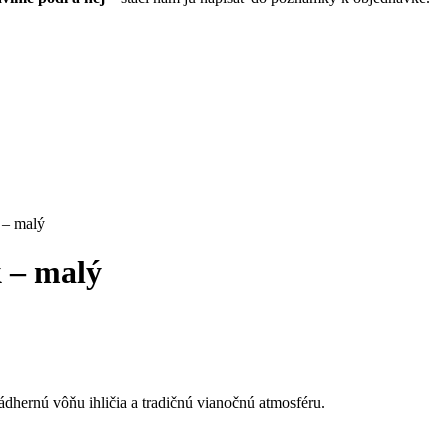
 – malý
k – malý
ádhernú vôňu ihličia a tradičnú vianočnú atmosféru.