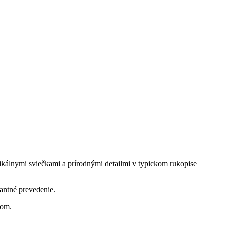
tikálnymi sviečkami a prírodnými detailmi v typickom rukopise
gantné prevedenie.
rom.