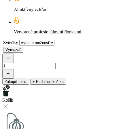
Atraktívny vzhľad
Vytvorené profesionálnymi floristami
Sviečky
Vymazať
množstvo
Prírodný
adventný
veniec
Zakúpiť teraz
+ Pridať do košíka
rustik
-
malý
Košík