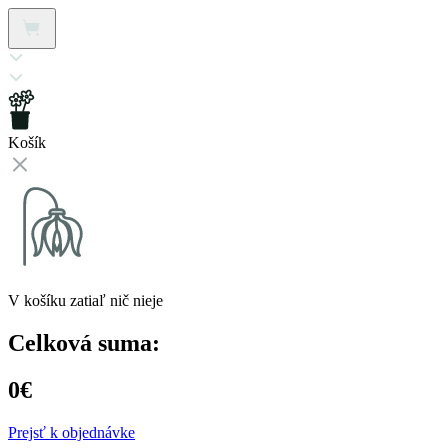
stránke
produktu.
Košík
V košíku zatiaľ nič nieje
Celková suma:
0€
Prejsť k objednávke