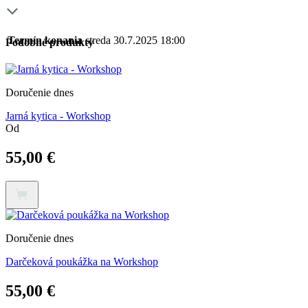
Termín konania
streda 30.7.2025 18:00
Podobné produkty
Doručenie dnes
Jarná kytica - Workshop
Od
55,00
€
Tento
produkt
má
viacero
variantov.
Doručenie dnes
Možnosti
si
Darčeková poukážka na Workshop
môžete
vybrať
55,00
€
na