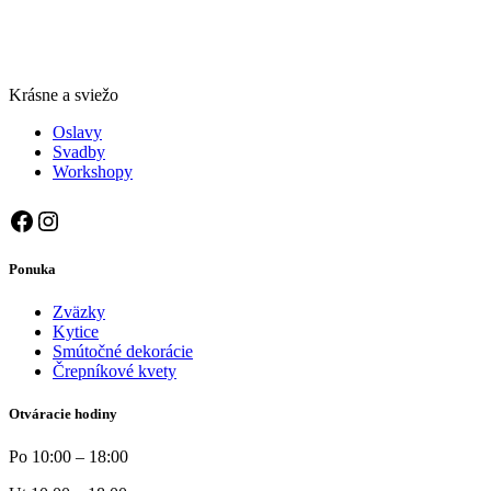
Krásne a sviežo
Oslavy
Svadby
Workshopy
Facebook
Instagram
Ponuka
Zväzky
Kytice
Smútočné dekorácie
Črepníkové kvety
Otváracie hodiny
Po 10:00 – 18:00