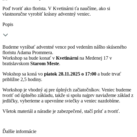
Poď tvoriť ako florista. V Kvetinárni ťa naučíme, ako si
vlastnoručne vyrobiť krásny adventný veniec.
Popis
Budeme vyrábať adventné vence pod vedením nášho skúseného
floristu Adama Prommera.
Workshop sa bude konať v
Kvetinárni
na Medenej 17 v
bratislavskom
Starom Meste
.
Wokshop sa koná vo
piatok 28.11.2025 o 17:00
a bude trvať
približne 2,5 hodiny.
Workshop je vhodný aj pre úplných začiatočníkov. Veniec budeme
tvoriť od úplného základu, takže si spolu najprv naviažeme základ z
jedličky, vyberieme a upevníme sviečky a veniec nazdobíme.
Všetok materiál a náradie je zabezpečené, stačí prísť a tvoriť.
Ďalšie informácie